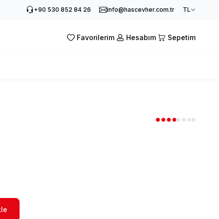
+90 530 852 84 26
info@hascevher.com.tr
TL
Favorilerim
Hesabım
Sepetim
le