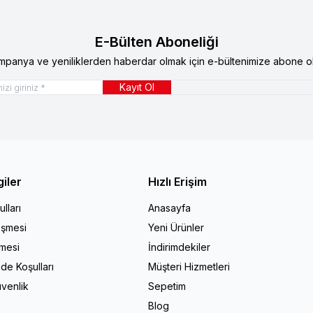
E-Bülten Aboneliği
mpanya ve yeniliklerden haberdar olmak için e-bültenimize abone ol
Kayıt Ol
giler
Hızlı Erişim
lları
Anasayfa
eşmesi
Yeni Ürünler
şmesi
İndirimdekiler
ade Koşulları
Müşteri Hizmetleri
üvenlik
Sepetim
Blog