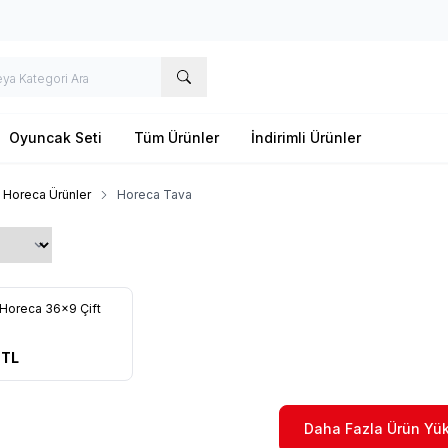
Oyuncak Seti
Tüm Ürünler
İndirimli Ürünler
Horeca Ürünler
Horeca Tava
Horeca 36x9 Çift
re Ekle
TL
Daha Fazla Ürün Yük