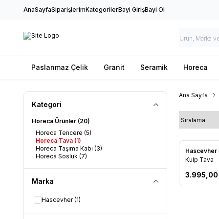
AnaSayfa
Siparişlerim
Kategoriler
Bayi Giriş
Bayi Ol
Paslanmaz Çelik
Granit
Seramik
Horeca
Ana Sayfa
Kategori
Horeca Ürünler
(20)
Horeca Tencere
(5)
Horeca Tava
(1)
Horeca Taşıma Kabı
(3)
Yeni
Hascevher
Horeca Sosluk
(7)
Favorile
Kulp Tava
3.995,00
Marka
Hascevher
(1)