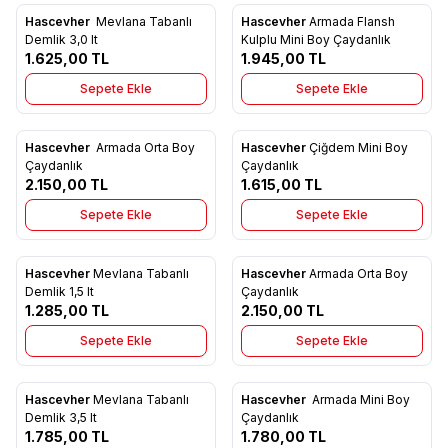
Hascevher
Mevlana Tabanlı
Hascevher
Armada Flansh
Favorilere Ekle
Favorilere Ekle
Demlik 3,0 lt
Kulplu Mini Boy Çaydanlık
1.625,00
TL
1.945,00
TL
Sepete Ekle
Sepete Ekle
3
Hascevher
Armada Orta Boy
Hascevher
Çiğdem Mini Boy
Favorilere Ekle
Favorilere Ekle
Çaydanlık
Çaydanlık
2.150,00
TL
1.615,00
TL
Sepete Ekle
Sepete Ekle
4
Hascevher
Mevlana Tabanlı
Hascevher
Armada Orta Boy
Favorilere Ekle
Favorilere Ekle
Demlik 1,5 lt
Çaydanlık
1.285,00
TL
2.150,00
TL
Sepete Ekle
Sepete Ekle
4
3
Hascevher
Mevlana Tabanlı
Hascevher
Armada Mini Boy
Favorilere Ekle
Favorilere Ekle
Demlik 3,5 lt
Çaydanlık
1.785,00
TL
1.780,00
TL