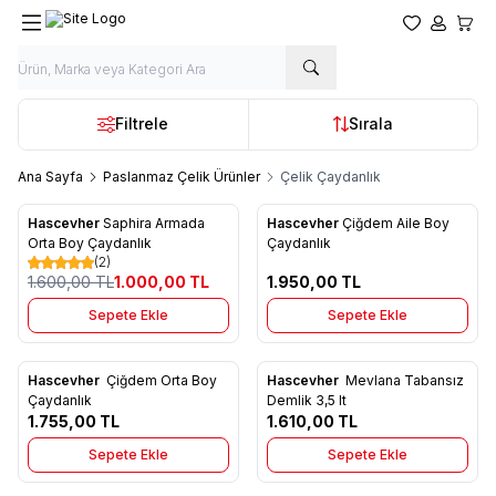
Favorilerim
Hesabım
Sepet
Filtrele
Sırala
Ana Sayfa
Paslanmaz Çelik Ürünler
Çelik Çaydanlık
Hascevher
Saphira Armada
Hascevher
Çiğdem Aile Boy
%
38
Favorilere Ekle
Favorilere Ekle
Orta Boy Çaydanlık
Çaydanlık
(2)
1.600,00
TL
1.000,00
TL
1.950,00
TL
Sepete Ekle
Sepete Ekle
4
Hascevher
Çiğdem Orta Boy
Hascevher
Mevlana Tabansız
Favorilere Ekle
Favorilere Ekle
Çaydanlık
Demlik 3,5 lt
1.755,00
TL
1.610,00
TL
Sepete Ekle
Sepete Ekle
4
3