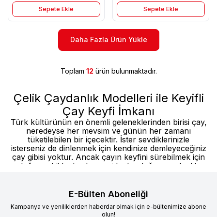
Sepete Ekle
Sepete Ekle
Daha Fazla Ürün Yükle
Toplam
12
ürün bulunmaktadır.
Çelik Çaydanlık Modelleri ile Keyifli
Çay Keyfi İmkanı
Türk kültürünün en önemli geleneklerinden birisi çay,
neredeyse her mevsim ve günün her zamanı
tüketilebilen bir içecektir. İster sevdiklerinizle
isterseniz de dinlenmek için kendinize demleyeceğiniz
çay gibisi yoktur. Ancak çayın keyfini sürebilmek için
doğru şekilde demlenmesi kadar doğru çaydanlık
kullanılması da önemlidir. Bu süreçte çayın lezzetini
belirleyen unsurlardan birisi de kullanılan
çelik
çaydanlık
seçimidir. Çelik çaydanlıklar; ısıyı dengeli
E-Bülten Aboneliği
iletirken, uzun yıllar dayanıklılığını korur ve hijyenik
Kampanya ve yeniliklerden haberdar olmak için e-bültenimize abone
kullanım imkanı sunarlar. Sunduğu avantajlar
olun!